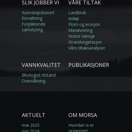
SLIK JOBBER VI
VÅRE TILTAK
Kunnskapsbasert
Landbruk
forvaltning
Avløp
Forpliktende
Flom og erosjon
samstyring
Manøvrering
Vestre Vansjø
Strandvegetasjon
Våre tiltaksanalyser
VANNKVALITET
PUBLIKASJONER
Økologisk tilstand
Overvåkning
AKTUELT
OM MORSA
mai 2025
Hvordan vi er
organisert
juni 2024