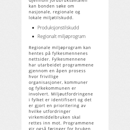
Gjennom jordbruksavtalen
kan bonden søke om
nasjonale, regionale og
lokale miljøtilskudd.
Produksjonstilskudd
Regionalt miljøprogram
Regionale miljøprogram kan
hentes på fylkesmennenes
nettsider. Fylkesmennene
har utarbeidet programmene
gjennom en åpen prosess
hvor frivillige
organisasjoner, kommuner
og fylkekommunen er
involvert. Miljøutfordringene
i fylket er identifisert og det
er gjort en prioritering av
hvilke utfordringer
virkemiddelbruken skal
rettes inn mot. Programmene
gir også føringer for bruken