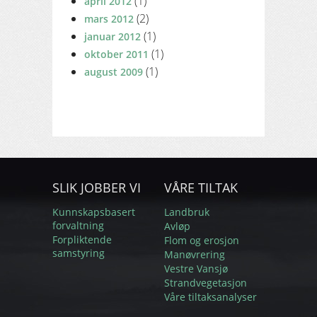
(1)
april 2012
(2)
mars 2012
(1)
januar 2012
(1)
oktober 2011
(1)
august 2009
SLIK JOBBER VI
VÅRE TILTAK
Kunnskapsbasert
Landbruk
forvaltning
Avløp
Forpliktende
Flom og erosjon
samstyring
Manøvrering
Vestre Vansjø
Strandvegetasjon
Våre tiltaksanalyser