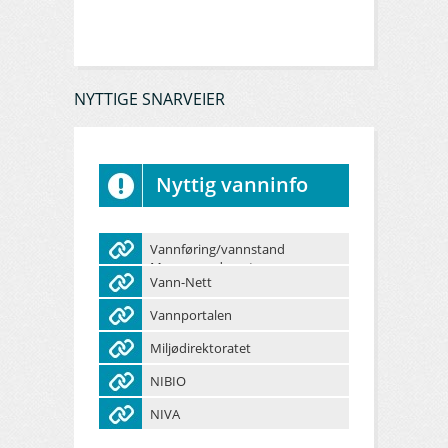
NYTTIGE SNARVEIER
Nyttig vanninfo
Vannføring/vannstand
Mossevassdraget
Vann-Nett
Vannportalen
Miljødirektoratet
NIBIO
NIVA